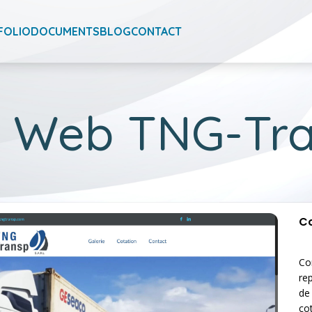
FOLIO
DOCUMENTS
BLOG
CONTACT
e Web TNG-Tr
Co
Con
re
de
co