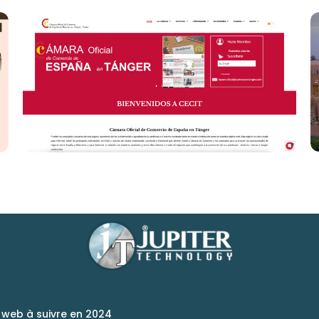
SITE WEB CECIT
SITE WEB
web à suivre en 2024