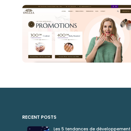
SITE WEB ONGLEA
SITE WEB
RECENT POSTS
Les 5 tendances de développement 