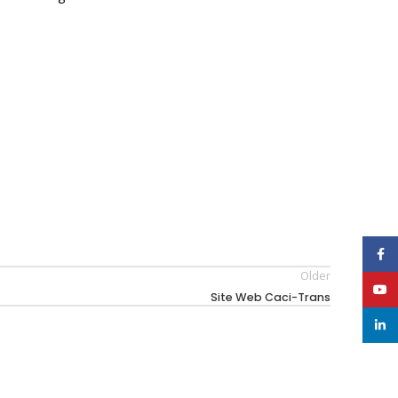
Face
Older
YouT
Site Web Caci-Trans
linke